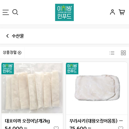
수산물
상품정렬
대포이까 오징어날개2kg
무라사키(대왕오징어몸통) 20kg
54,000
75,600