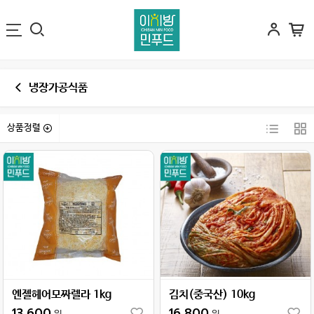
냉장가공식품
상품정렬
엔젤헤어모짜렐라 1kg
김치(중국산) 10kg
13,600
16,800