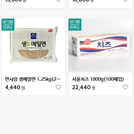
원
원
면사랑 생메밀면 1.25kg(250g×5)
서울치즈 1800g(100매입)
4,440
22,440
원
원