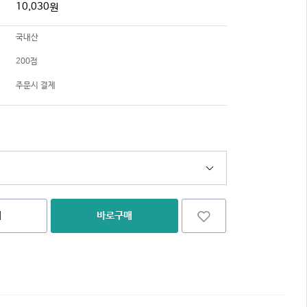
10,030
원
국내산
200점
주문시 결제
니
바로구매