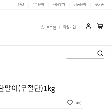
FAQ
1:1문의
사용후기
상품문의
쿠폰존
회원가입
로그인
말이(무절단)1kg