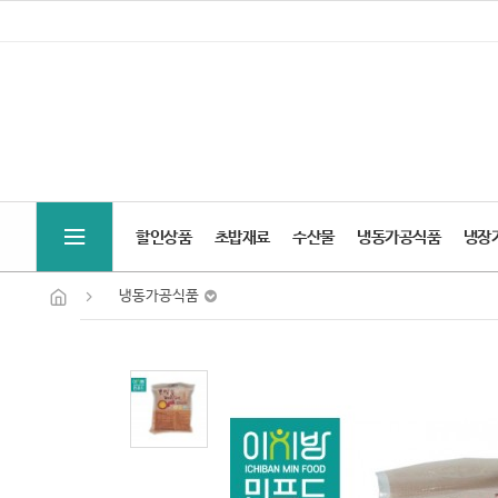
할인상품
초밥재료
수산물
냉동가공식품
냉장
냉동가공식품