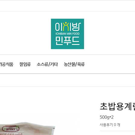
가공식품
절임류
소스류/기타
농산물/육류
초밥용계란
500g*2
사용후기 0 개